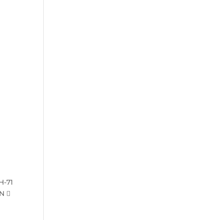
H-71
N 